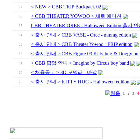
< NEW > CBB TRIP Backpack 02
87
< CBB THEATER YOWOO > 새로 에디션
86
CBB THEATER OREE - Halloween Edition 출시 
85
< 출시 안내 > CBB VASE - Oree - mmmg editon
84
< 출시 안내 > CBB Theater Yowoo - FRIP edition
83
< 출시 안내 > CBB Figure 09 Kitty hug & Doggy hu
82
< CBB 팝업 안내 > Imagine by Circus boy band
81
< 채용공고 > 3D 모델러 - 마감
80
< 출시 안내 > KITTY HUG - Halloween edition
79
4
1
2
3