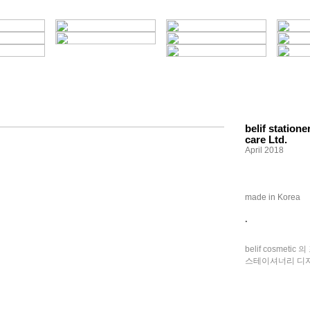
belif station
care Ltd.
April 2018
made in Korea
.
belif cosmeti
스테이셔너리 디