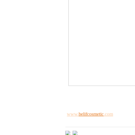
www.
belifcosmetic
.com